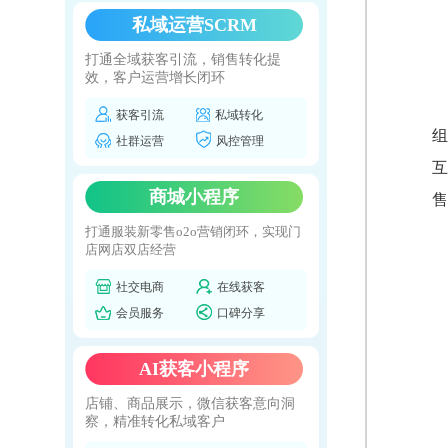
私域运营SCRM
打通全域获客引流，销售转化提
效，客户运营增长闭环
获客引流
私域转化
组
社群运营
风控管理
互
商城小程序
售
打通服装新零售o2o营销闭环，实现门
店网店双店经营
社交电商
在线获客
会员服务
口碑分享
AI获客小程序
店铺、商品展示，微信获客意向洞
察，精准转化私域客户