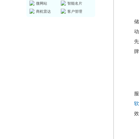
微网站
智能名片
商机雷达
客户管理
储
动
先
牌
服
软
效