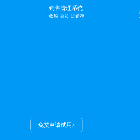
销售管理系统
收银·会员·进销存
销售管理
解决门店进销存+会员+收银+
让生意更容易
申请免费试用>
免费申请试用>