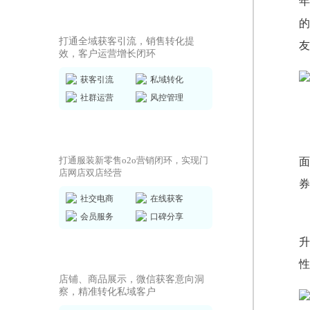
年
私域运营SCRM
的
打通全域获客引流，销售转化提
友
效，客户运营增长闭环
获客引流
私域转化
社群运营
风控管理
商城小程序
打通服装新零售o2o营销闭环，实现门
面
店网店双店经营
券
社交电商
在线获客
会员服务
口碑分享
升
AI获客小程序
店铺、商品展示，微信获客意向洞
察，精准转化私域客户