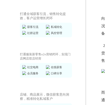
私域运营SCRM
打通全域获客引流，销售转化提
效，客户运营增长闭环
向
况
获客引流
私域转化
社群运营
风控管理
备
商城小程序
货
打通服装新零售o2o营销闭环，实现门
店网店双店经营
售
社交电商
在线获客
会员服务
口碑分享
AI获客小程序
而
店铺、商品展示，微信获客意向洞
察，精准转化私域客户