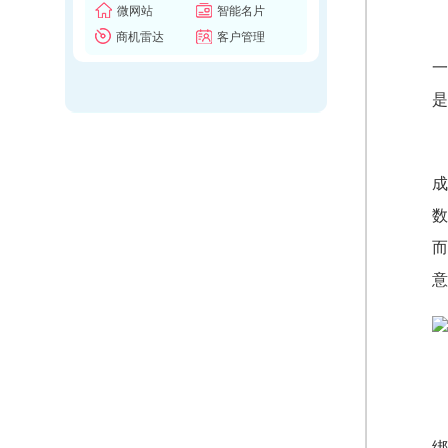
微网站
智能名片
商机雷达
客户管理
一
成
数
而
意
绑