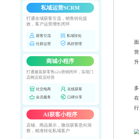
私域运营SCRM
打通全域获客引流，销售转化提
效，客户运营增长闭环
获客引流
私域转化
面
社群运营
风控管理
营
商城小程序
升
打通服装新零售o2o营销闭环，实现门
店网店双店经营
多
社交电商
在线获客
会员服务
口碑分享
在
行
AI获客小程序
店铺、商品展示，微信获客意向洞
察，精准转化私域客户