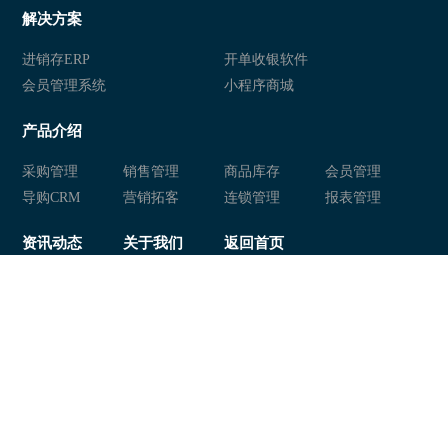
解决方案
进销存ERP
开单收银软件
会员管理系统
小程序商城
产品介绍
采购管理
销售管理
商品库存
会员管理
导购CRM
营销拓客
连锁管理
报表管理
资讯动态
关于我们
返回首页
联系方式
广州贝应投资咨询合伙企业
地址：广州市天河区员村二横路八号全丰商业大厦五楼
售前咨询：020-37038169 18620616222
售后热线：020-37038152 020-89286325