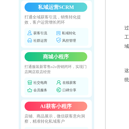
私域运营SCRM
打通全域获客引流，销售转化提
效，客户运营增长闭环
过
获客引流
私域转化
工
社群运营
风控管理
域
商城小程序
打通服装新零售o2o营销闭环，实现门
这
店网店双店经营
统
社交电商
在线获客
会员服务
口碑分享
AI获客小程序
店铺、商品展示，微信获客意向洞
察，精准转化私域客户