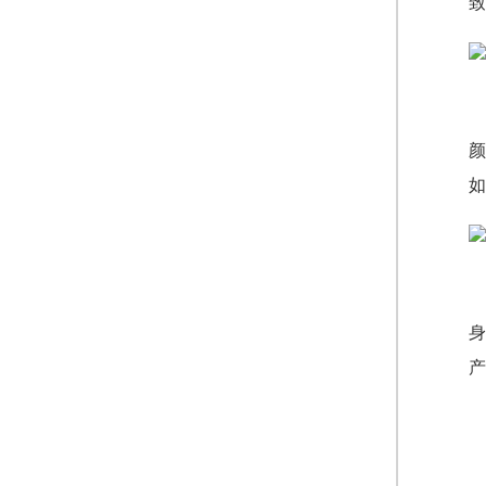
颜
如
身
产