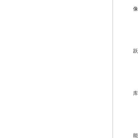
像
跃
库
能