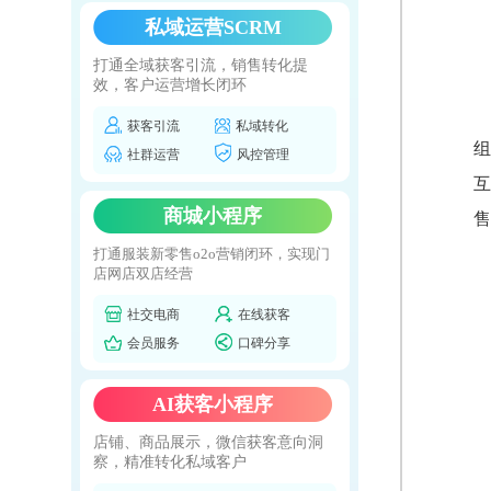
私域运营SCRM
打通全域获客引流，销售转化提
效，客户运营增长闭环
获客引流
私域转化
组
社群运营
风控管理
互
商城小程序
售
打通服装新零售o2o营销闭环，实现门
店网店双店经营
社交电商
在线获客
会员服务
口碑分享
AI获客小程序
店铺、商品展示，微信获客意向洞
察，精准转化私域客户