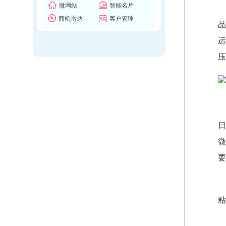
微网站
智能名片
商机雷达
客户管理
品
运
压
日
微
要