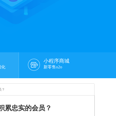
小程序商城
细化
新零售o2o
员？
积累忠实的会员？