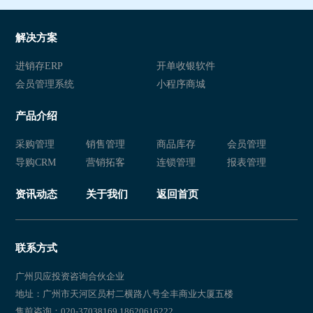
解决方案
进销存ERP
开单收银软件
会员管理系统
小程序商城
产品介绍
采购管理
销售管理
商品库存
会员管理
导购CRM
营销拓客
连锁管理
报表管理
资讯动态
关于我们
返回首页
联系方式
广州贝应投资咨询合伙企业
地址：广州市天河区员村二横路八号全丰商业大厦五楼
售前咨询：020-37038169 18620616222