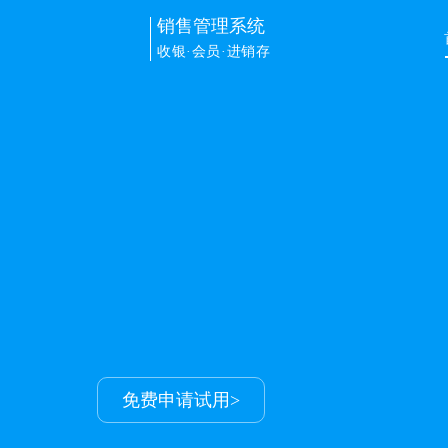
销售管理系统
收银·会员·进销存
销售管理
解决门店进销存+会员+收银+
让生意更容易
申请免费试用>
免费申请试用>