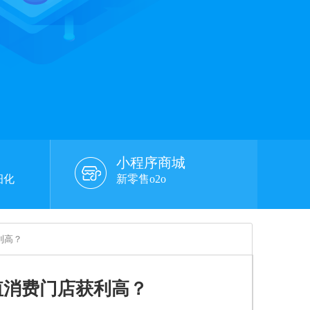
小程序商城
细化
新零售o2o
利高？
值消费门店获利高？