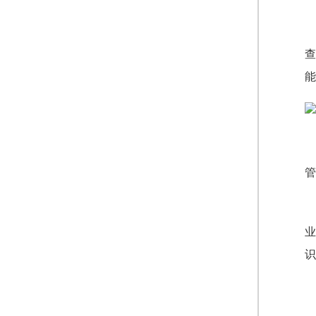
查
能
管
业
识