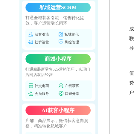
私域运营SCRM
打通全域获客引流，销售转化提
效，客户运营增长闭环
成
获客引流
私域转化
联
社群运营
风控管理
导
商城小程序
打通服装新零售o2o营销闭环，实现门
值
店网店双店经营
费
社交电商
在线获客
户
会员服务
口碑分享
AI获客小程序
店铺、商品展示，微信获客意向洞
察，精准转化私域客户