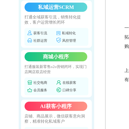
私域运营SCRM
打通全域获客引流，销售转化提
效，客户运营增长闭环
一
获客引流
私域转化
拓
社群运营
风控管理
购
商城小程序
打通服装新零售o2o营销闭环，实现门
上
店网店双店经营
有
社交电商
在线获客
会员服务
口碑分享
AI获客小程序
店铺、商品展示，微信获客意向洞
察，精准转化私域客户