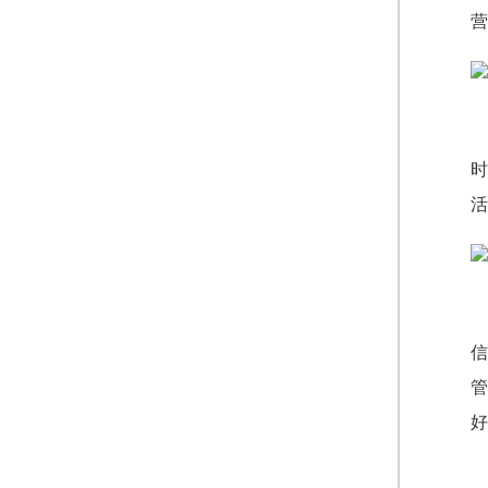
营
时
活
信
管
好