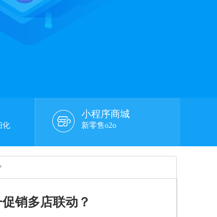
小程序商城
细化
新零售o2o
？
一促销多店联动？