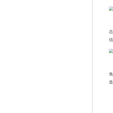
总
信
免