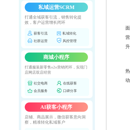
私域运营SCRM
打通全域获客引流，销售转化提
效，客户运营增长闭环
面
获客引流
私域转化
营
社群运营
风控管理
升
商城小程序
打通服装新零售o2o营销闭环，实现门
热
店网店双店经营
动
社交电商
在线获客
会员服务
口碑分享
AI获客小程序
店铺、商品展示，微信获客意向洞
察，精准转化私域客户