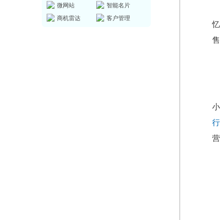
微网站
智能名片
商机雷达
客户管理
忆
售
小
行
营