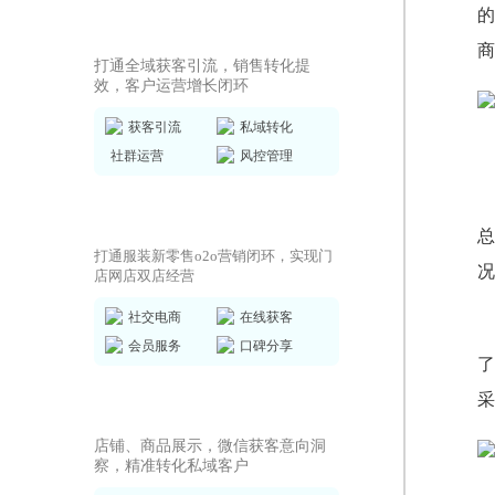
的
私域运营SCRM
打通全域获客引流，销售转化提
效，客户运营增长闭环
获客引流
私域转化
社群运营
风控管理
商城小程序
总
打通服装新零售o2o营销闭环，实现门
况
店网店双店经营
社交电商
在线获客
会员服务
口碑分享
了
AI获客小程序
店铺、商品展示，微信获客意向洞
察，精准转化私域客户