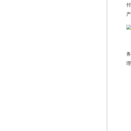
付
产
务