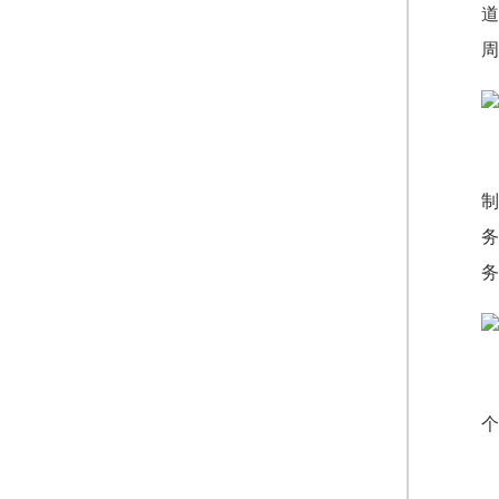
道
周
制
务
务
个