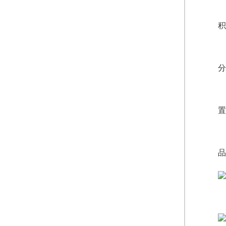
积
分
置
品