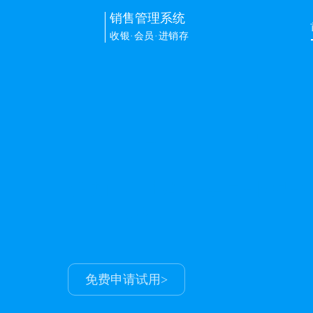
销售管理系统
收银·会员·进销存
销售管理
解决门店进销存+会员+收银+
让生意更容易
申请免费试用>