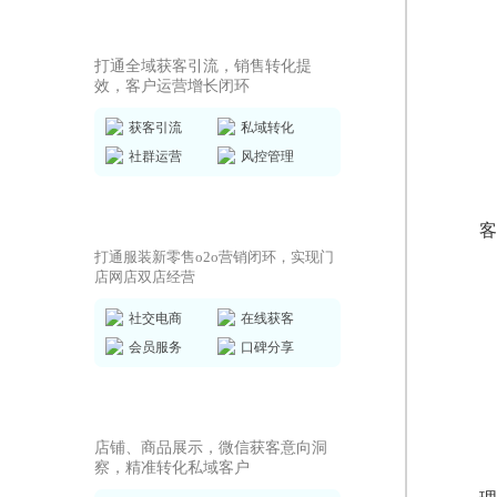
私域运营SCRM
打通全域获客引流，销售转化提
效，客户运营增长闭环
获客引流
私域转化
社群运营
风控管理
商城小程序
客
打通服装新零售o2o营销闭环，实现门
店网店双店经营
社交电商
在线获客
会员服务
口碑分享
AI获客小程序
店铺、商品展示，微信获客意向洞
察，精准转化私域客户