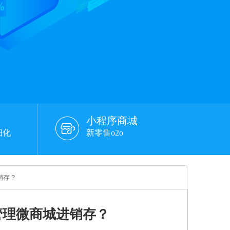
小程序商城
细化
新零售o2o
销存？
管理微商城进销存？