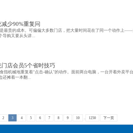
减少90%重复问
是最贵的成本。可偏偏大多数门店，把大量时间花在了同一个动作上——
导购又要从头讲...
统门店会员5个省时技巧
食指机械地重复着“点击-确认”的动作。面前两台电脑，一台开着外卖平
还摊着一本翻...
2
3
4
5
6
7
8
9
10
..
1250
下一页