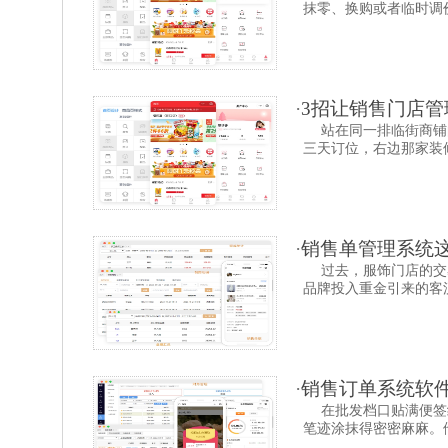
抹零、换购或者临时调价
·
3招让销售门店
站在同一排临街商铺
三天订位，右边那家装修
·
销售单管理系统这
过去，服饰门店的交
品牌投入重金引来的客流
·
销售订单系统软
在批发档口贴满便签
笔迹涂抹得密密麻麻。他