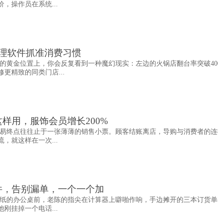
，操作员在系统...
管理软件抓准消费习惯
的黄金位置上，你会反复看到一种魔幻现实：左边的火锅店翻台率突破40
更精致的同类门店...
样用，服饰会员增长200%
易终点往往止于一张薄薄的销售小票。顾客结账离店，导购与消费者的连
，就这样在一次...
件，告别漏单，一个一个加
纸的办公桌前，老陈的指尖在计算器上噼啪作响，手边摊开的三本订货单
刚挂掉一个电话...