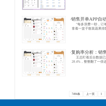
·
销售开单APP自
“每多浪费一秒，订
拿着一篮子散装蔬果排队
·
复购率分析：销
王总盯着后台数据已
28.4%，整整翻了一倍
7494条
上一页
1