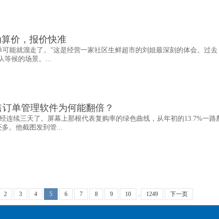
动算价，报价快准
单可能就溜走了。”这是经营一家社区生鲜超市的刘姐最深刻的体会。过去
等候的场景。...
售订单管理软件为何能翻倍？
经连续三天了。屏幕上那根代表复购率的绿色曲线，从年初的13.7%一路
还多。他截图发到管...
2
3
4
5
6
7
8
9
10
..
1249
下一页