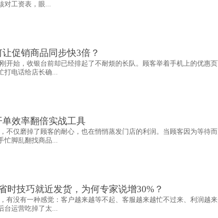
对工资表，眼...
何让促销商品同步快3倍？
刚开始，收银台前却已经排起了不耐烦的长队。顾客举着手机上的优惠页
打电话给店长确...
开单效率翻倍实战工具
，不仅磨掉了顾客的耐心，也在悄悄蒸发门店的利润。当顾客因为等待而
忙脚乱翻找商品...
省时技巧就近发货，为何专家说增30%？
，有没有一种感觉：客户越来越等不起、客服越来越忙不过来、利润越来
台运营吃掉了太...